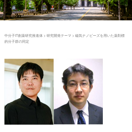
中分子IT創薬研究推進体
>
研究開発テーマ
>
磁気ナノビーズを用いた薬剤標
的分子群の同定