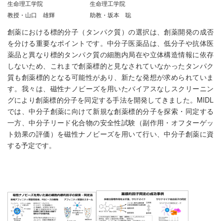
生命理工学院
生命理工学院
教授・山口 雄輝
助教・坂本 聡
創薬における標的分子（タンパク質）の選択は、創薬開発の成否
を分ける重要なポイントです。中分子医薬品は、低分子や抗体医
薬品と異なり標的タンパク質の細胞内局在や立体構造情報に依存
しないため、これまで創薬標的と見なされていなかったタンパク
質も創薬標的となる可能性があり、新たな発想が求められていま
す。我々は、磁性ナノビーズを用いたバイアスなしスクリーニン
グにより創薬標的分子を同定する手法を開発してきました。MIDL
では、中分子創薬に向けて新規な創薬標的分子を探索・同定する
一方、中分子リード化合物の安全性試験（副作用・オフターゲッ
ト効果の評価）を磁性ナノビーズを用いて行い、中分子創薬に資
する予定です。